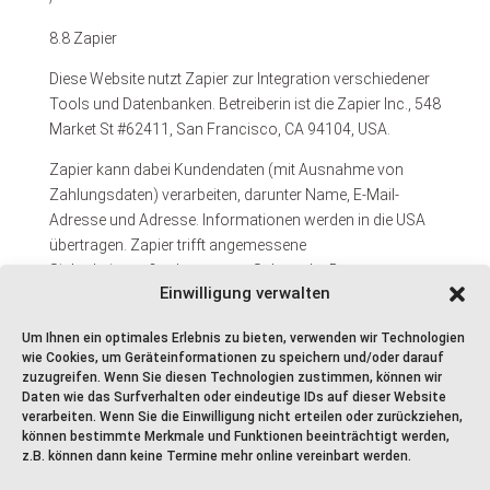
8.8 Zapier
Diese Website nutzt Zapier zur Integration verschiedener
Tools und Datenbanken. Betreiberin ist die Zapier Inc., 548
Market St #62411, San Francisco, CA 94104, USA.
Zapier kann dabei Kundendaten (mit Ausnahme von
Zahlungsdaten) verarbeiten, darunter Name, E-Mail-
Adresse und Adresse. Informationen werden in die USA
übertragen. Zapier trifft angemessene
Sicherheitsmaßnahmen zum Schutz der Daten.
Einwilligung verwalten
Datenschutzbestimmungen:
https://zapier.com/help/account/data-
Um Ihnen ein optimales Erlebnis zu bieten, verwenden wir Technologien
wie Cookies, um Geräteinformationen zu speichern und/oder darauf
management/data-privacy-at-zapier
zuzugreifen. Wenn Sie diesen Technologien zustimmen, können wir
Daten wie das Surfverhalten oder eindeutige IDs auf dieser Website
verarbeiten. Wenn Sie die Einwilligung nicht erteilen oder zurückziehen,
können bestimmte Merkmale und Funktionen beeinträchtigt werden,
z.B. können dann keine Termine mehr online vereinbart werden.